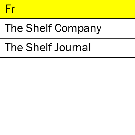
Fr
The Shelf
The Shelf Co
The Shelf Journal